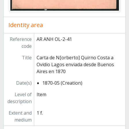
Identity area
Reference
AR ANH OL-2-41
code
Title
Carta de N[orberto] Quirno Costa a
Ovidio Lagos enviada desde Buenos
Aires en 1870
Date(s)
1870-05 (Creation)
Level of
Item
description
Extent and
1 f.
medium