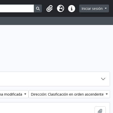
Search in browse page
Iniciar sesión
Portapapeles
Idioma
Enlaces rápidos
cha modificada
Dirección: Clasificación en orden ascendente
Añadi