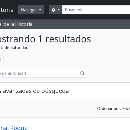
Búsqueda
toria
Search options
Navegar
 de la Historia
strando 1 resultados
ro de autoridad
Búsqueda
s avanzadas de búsqueda
Ordenar por: Fe
eña, Roque