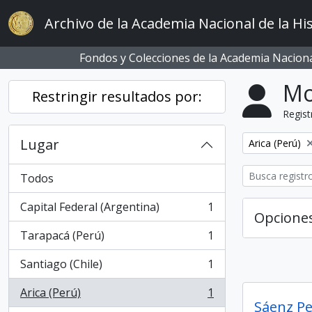
Skip to main content
Archivo de la Academia Nacional de la His
Fondos y Colecciones de la Academia Nacional
Mo
Restringir resultados por:
Regist
Lugar
Remove filter:
Arica (Perú)
Todos
Capital Federal (Argentina)
1
, 1 resultados
Opcione
Tarapacá (Perú)
1
, 1 resultados
Santiago (Chile)
1
, 1 resultados
Arica (Perú)
1
, 1 resultados
Sáenz P