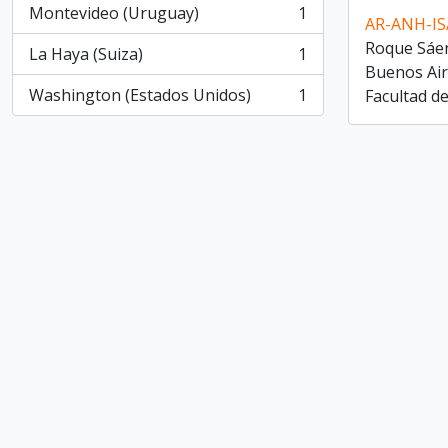
Montevideo (Uruguay)
1
, 1 resultados
AR-ANH-IS
Roque Sáenz
La Haya (Suiza)
1
, 1 resultados
Buenos Aire
Washington (Estados Unidos)
1
Facultad d
, 1 resultados