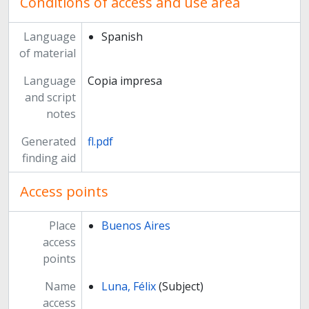
Conditions of access and use area
Language
Spanish
of material
Language
Copia impresa
and script
notes
Generated
fl.pdf
finding aid
Access points
Place
Buenos Aires
access
points
Name
Luna, Félix
(Subject)
access