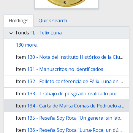
Holdings
Quick search
Fonds
FL - Felix Luna
130 more...
Item
130 - Nota del Instituto Histórico de la Ciudad de Buenos Aires reportando los domicilios del Gral. Julio A. Roca
Item
131 - Manuscritos no identificados
Item
132 - Folleto conferencia de Félix Luna en el Jockey Club de Rosario
Item
133 - Trabajo de posgrado realizado por Prof. Martina Guzmán Pinedo, citando a Soy Roca
Item
134 - Carta de Marta Comas de Pedruelo a Félix Luna en relación a Roca
Item
135 - Reseña Soy Roca "Un general sin laberinto" - Por Eduardo José Míguez
Item
136 - Reseña Soy Roca "Luna-Roca, un dúo histórico" - Recorte revista Noticias