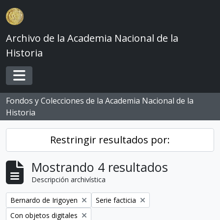
Skip to main content
Archivo de la Academia Nacional de la
Historia
Toggle navigation
Fondos y Colecciones de la Academia Nacional de la
Historia
Restringir resultados por:
Mostrando 4 resultados
Descripción archivística
Remove filter:
Remove filter:
Bernardo de Irigoyen
Serie facticia
Remove filter:
Con objetos digitales