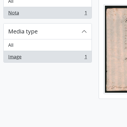
All
Nota
1
, 1 results
Media type
All
Image
1
, 1 results