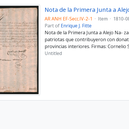
Nota de la Primera Junta a Ale
AR ANH EF-Secc.IV-2-1
·
Item
·
1810-0
Part of
Enrique J. Fitte
Nota de la Primera Junta a Alejo Na- z
patriotas que contribuyeron con donativ
provincias interiores. Firmas: Corneli
Untitled