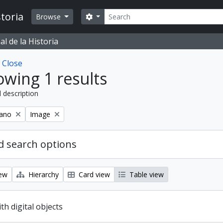
Search
toria
Search options
Browse
l de la Historia
w
Close
wing 1 results
l description
Remove filter:
iano
Image
 search options
iew
Hierarchy
Card view
Table view
ith digital objects