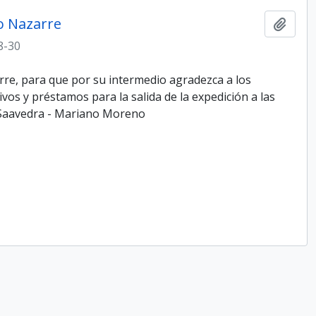
jo Nazarre
Add t
8-30
arre, para que por su intermedio agradezca a los
os y préstamos para la salida de la expedición a las
o Saavedra - Mariano Moreno