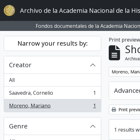
Skip to main content
Archivo de la Academia Nacional de la His
Fondos documentales de la Academia Naciona
Print previe
Narrow your results by:
Sho
Archiva
Creator
Remove filter:
Moreno, Mar
All
Advanced
Saavedra, Cornelio
1
, 1 results
Moreno, Mariano
1
, 1 results
Print prev
Genre
1 results w