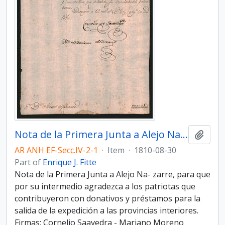
Nota de la Primera Junta a Alejo Nazarre
Add t
AR ANH EF-Secc.IV-2-1
·
Item
·
1810-08-30
Part of
Enrique J. Fitte
Nota de la Primera Junta a Alejo Na- zarre, para que
por su intermedio agradezca a los patriotas que
contribuyeron con donativos y préstamos para la
salida de la expedición a las provincias interiores.
Firmas: Cornelio Saavedra - Mariano Moreno