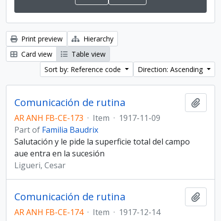
Print preview
Hierarchy
Card view
Table view
Sort by: Reference code
Direction: Ascending
Comunicación de rutina
Add t
AR ANH FB-CE-173
·
Item
·
1917-11-09
Part of
Familia Baudrix
Salutación y le pide la superficie total del campo
aue entra en la sucesión
Ligueri, Cesar
Comunicación de rutina
Add t
AR ANH FB-CE-174
·
Item
·
1917-12-14