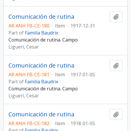
Comunicación de rutina
Add t
AR ANH FB-CE-180
·
Item
·
1917-12-31
Part of
Familia Baudrix
Comunicación de rutina. Campo
Ligueri, Cesar
Comunicación de rutina
Add t
AR ANH FB-CE-181
·
Item
·
1917-01-05
Part of
Familia Baudrix
Comunicación de rutina. Campo
Ligueri, Cesar
Comunicación de rutina
Add t
AR ANH FB-CE-182
·
Item
·
1918-01-05
Part of
Familia Baudrix