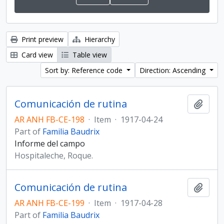
Print preview
Hierarchy
Card view
Table view
Sort by: Reference code
Direction: Ascending
Comunicación de rutina
Add t
AR ANH FB-CE-198
·
Item
·
1917-04-24
Part of
Familia Baudrix
Informe del campo
Hospitaleche, Roque.
Comunicación de rutina
Add t
AR ANH FB-CE-199
·
Item
·
1917-04-28
Part of
Familia Baudrix