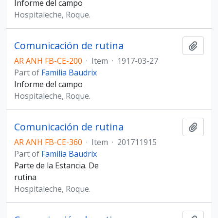
Informe del campo
Hospitaleche, Roque.
Comunicación de rutina
Add t
AR ANH FB-CE-200
·
Item
·
1917-03-27
Part of
Familia Baudrix
Informe del campo
Hospitaleche, Roque.
Comunicación de rutina
Add t
AR ANH FB-CE-360
·
Item
·
201711915
Part of
Familia Baudrix
Parte de la Estancia. De
rutina
Hospitaleche, Roque.