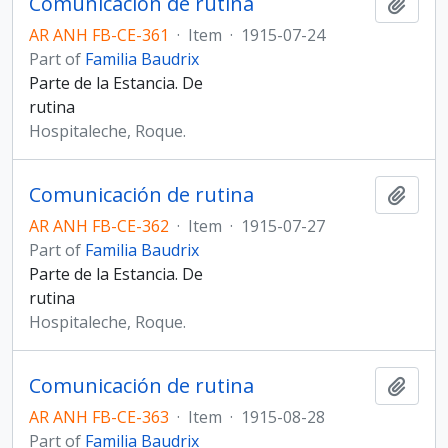
Comunicación de rutina
Add t
AR ANH FB-CE-361
·
Item
·
1915-07-24
Part of
Familia Baudrix
Parte de la Estancia. De
rutina
Hospitaleche, Roque.
Comunicación de rutina
Add t
AR ANH FB-CE-362
·
Item
·
1915-07-27
Part of
Familia Baudrix
Parte de la Estancia. De
rutina
Hospitaleche, Roque.
Comunicación de rutina
Add t
AR ANH FB-CE-363
·
Item
·
1915-08-28
Part of
Familia Baudrix