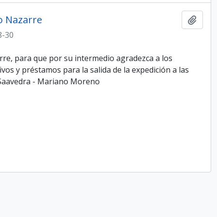
jo Nazarre
Añadi
8-30
arre, para que por su intermedio agradezca a los
os y préstamos para la salida de la expedición a las
o Saavedra - Mariano Moreno