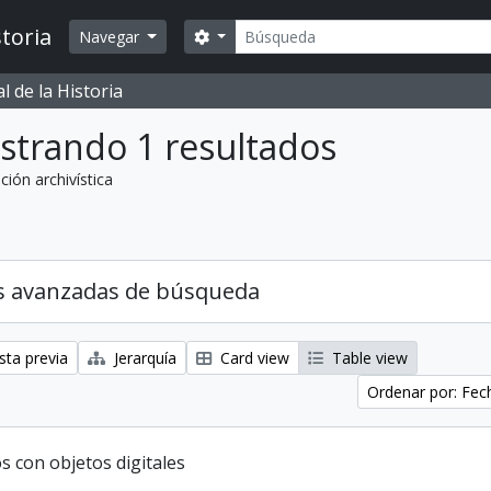
Búsqueda
toria
Search options
Navegar
 de la Historia
strando 1 resultados
ción archivística
s avanzadas de búsqueda
sta previa
Jerarquía
Card view
Table view
Ordenar por: Fe
s con objetos digitales