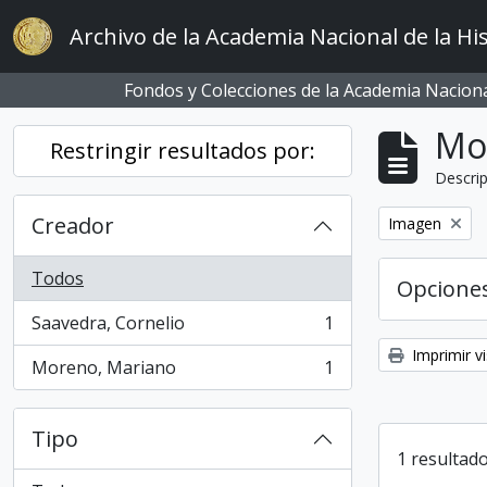
Skip to main content
Archivo de la Academia Nacional de la His
Fondos y Colecciones de la Academia Nacional
Mo
Restringir resultados por:
Descrip
Creador
Remove filter:
Imagen
Todos
Opcione
Saavedra, Cornelio
1
, 1 resultados
Imprimir vi
Moreno, Mariano
1
, 1 resultados
Tipo
1 resultado