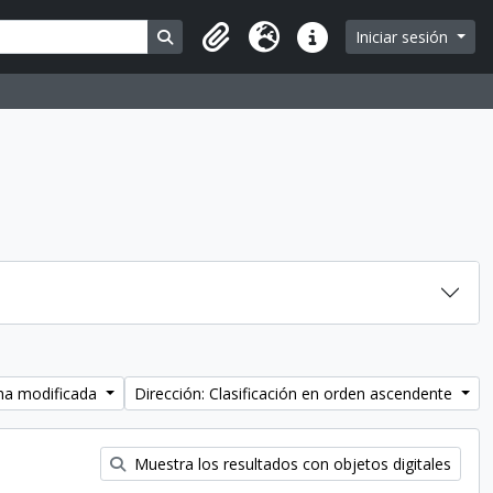
Search in browse page
Iniciar sesión
Portapapeles
Idioma
Enlaces rápidos
cha modificada
Dirección: Clasificación en orden ascendente
Muestra los resultados con objetos digitales