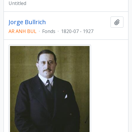
Untitled
Jorge Bullrich
Add t
AR ANH BUL
·
Fonds
·
1820-07 - 1927