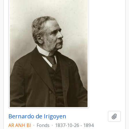
Bernardo de Irigoyen
Add t
AR ANH BI
·
Fonds
·
1837-10-26 - 1894