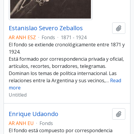
Estanislao Severo Zeballos
Add t
AR ANH ESZ
·
Fonds
·
1871 - 1924
El fondo se extiende cronológicamente entre 1871 y
1924.
Está formado por correspondencia privada y oficial,
artículos, recortes, borradores, telegramas.
Dominan los temas de política internacional. Las
relaciones entre la Argentina y sus vecinos,
…
Read
more
Untitled
Enrique Udaondo
Add t
AR ANH EU
·
Fonds
El fondo está compuesto por correspondencia