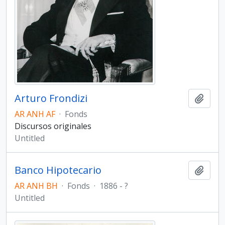
Arturo Frondizi
Add t
AR ANH AF
·
Fonds
Discursos originales
Untitled
Banco Hipotecario
Add t
AR ANH BH
·
Fonds
·
1886 - ?
Untitled