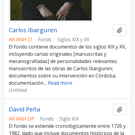
Carlos Ibarguren
Add t
AR ANH CI
·
Fonds
·
Siglos XIX y XX
El fondo contiene documentos de los siglos XIX y XX,
incluyendo cartas originales [manuscritas y
mecanografiadas] de personalidades relevantes;
manuscritos de las obras de Carlos Ibarguren;
documentos sobre su intervención en Córdoba;
documentación
…
Read more
Untitled
David Peña
Add t
AR ANH DP
·
Fonds
·
Siglo XIX
El fondo se extiende cronológicamente entre 1726 y
1982, dado que incluye documentos históricos de la