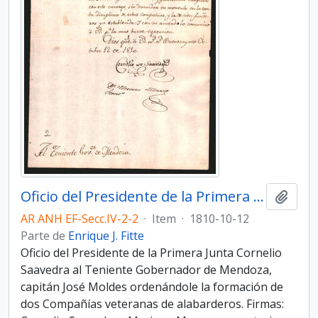
Oficio del Presidente de la Primera Junta Cornelio Saavedra al Teniente Gobernador de Mendoza, capitán José Moldes
Adici
AR ANH EF-Secc.IV-2-2
·
Item
·
1810-10-12
Parte de
Enrique J. Fitte
Oficio del Presidente de la Primera Junta Cornelio
Saavedra al Teniente Gobernador de Mendoza,
capitán José Moldes ordenándole la formación de
dos Compañías veteranas de alabarderos. Firmas: