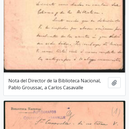
Nota del Director de la Biblioteca Nacio­nal,
Add t
Pablo Groussac, a Carlos Casavalle