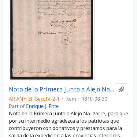
Nota de la Primera Junta a Alejo Nazarre
Add t
AR ANH EF-Secc.IV-2-1
·
Item
·
1810-08-30
Part of
Enrique J. Fitte
Nota de la Primera Junta a Alejo Na- zarre, para que
por su intermedio agradezca a los patriotas que
contribuyeron con donativos y préstamos para la
salida de la expedición a las provincias interiores.