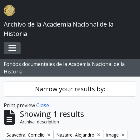
Skip to main content
Archivo de la Academia Nacional de la
Historia
Toggle navigation
Fondos documentales de la Academia Nacional de la
Historia
Narrow your results by:
Print preview
Close
Showing 1 results
Archival description
Remove filter:
Remove filter:
Remove filter:
Saavedra, Cornelio
Nazarre, Alejandro
Image