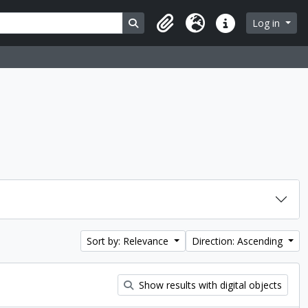
Search in browse page
Log in
Clipboard
Language
Quick links
Sort by: Relevance
Direction: Ascending
Show results with digital objects