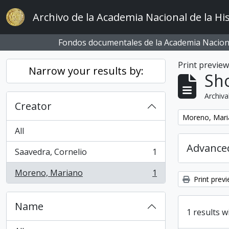
Skip to main content
Archivo de la Academia Nacional de la His
Fondos documentales de la Academia Naciona
Print previe
Narrow your results by:
Sho
Archiva
Creator
Remove filter:
Moreno, Mar
All
Advanced
Saavedra, Cornelio
1
, 1 results
Moreno, Mariano
1
, 1 results
Print prev
Name
1 results w