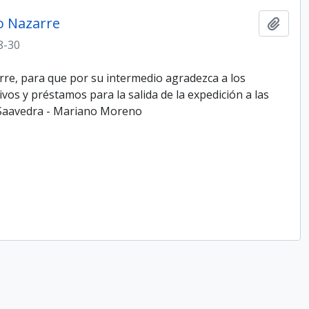
jo Nazarre
Add t
8-30
arre, para que por su intermedio agradezca a los
os y préstamos para la salida de la expedición a las
o Saavedra - Mariano Moreno