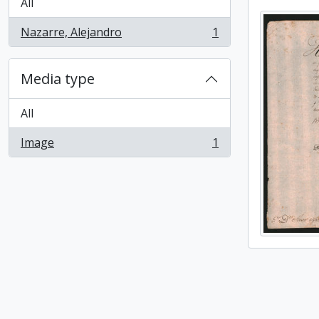
All
Nazarre, Alejandro
1
, 1 results
Media type
All
Image
1
, 1 results