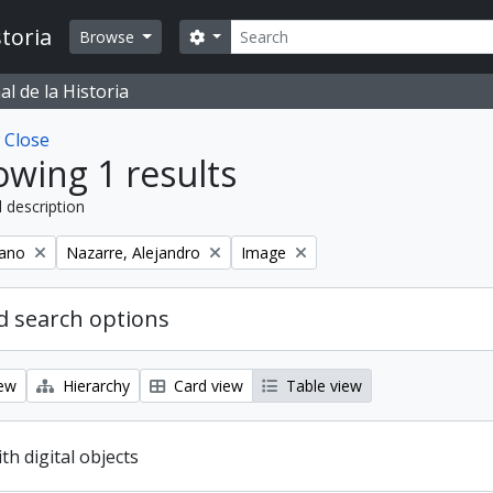
Search
toria
Search options
Browse
l de la Historia
w
Close
wing 1 results
l description
Remove filter:
Remove filter:
iano
Nazarre, Alejandro
Image
 search options
iew
Hierarchy
Card view
Table view
ith digital objects