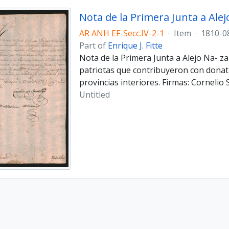
Nota de la Primera Junta a Ale
AR ANH EF-Secc.IV-2-1
·
Item
·
1810-0
Part of
Enrique J. Fitte
Nota de la Primera Junta a Alejo Na- z
patriotas que contribuyeron con donativ
provincias interiores. Firmas: Corneli
Untitled