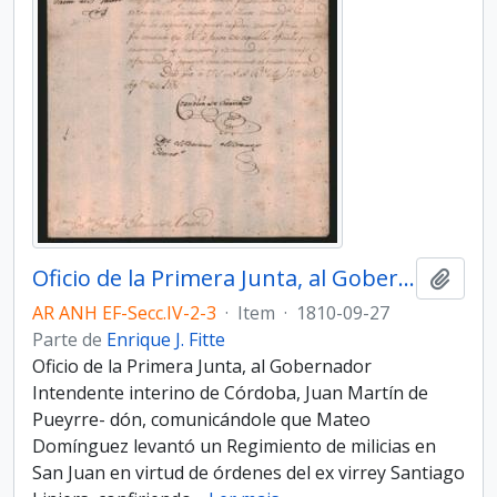
Oficio de la Primera Junta, al Gobernador Intendente interino de Córdoba, Juan Martín de Pueyrredón
Adici
AR ANH EF-Secc.IV-2-3
·
Item
·
1810-09-27
Parte de
Enrique J. Fitte
Oficio de la Primera Junta, al Gobernador
Intendente interino de Córdoba, Juan Martín de
Pueyrre- dón, comunicándole que Mateo
Domínguez levantó un Regimiento de milicias en
San Juan en virtud de órdenes del ex virrey Santiago