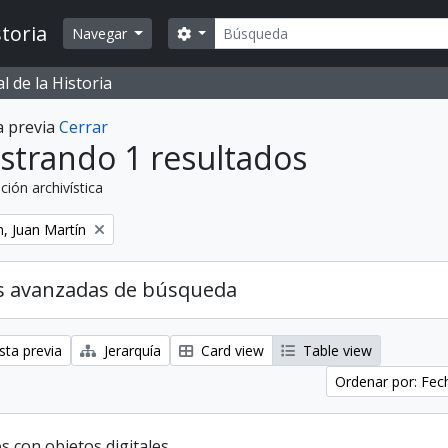
Búsqueda
toria
Search options
Navegar
 de la Historia
a previa
Cerrar
strando 1 resultados
ción archivística
, Juan Martín
s avanzadas de búsqueda
sta previa
Jerarquía
Card view
Table view
Ordenar por: Fe
s con objetos digitales