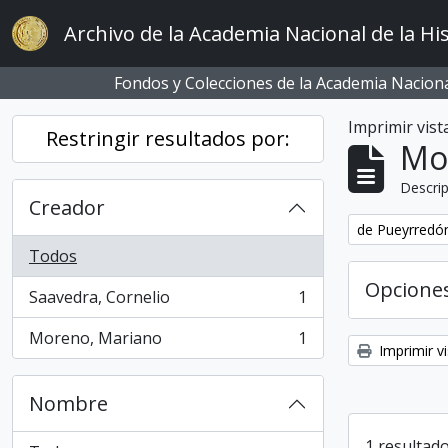
Skip to main content
Archivo de la Academia Nacional de la His
Fondos y Colecciones de la Academia Nacional
Imprimir vist
Restringir resultados por:
Mo
Descrip
Creador
Remove filter:
de Pueyrredón
Todos
Opcione
Saavedra, Cornelio
1
, 1 resultados
Moreno, Mariano
1
, 1 resultados
Imprimir vi
Nombre
1 resultado