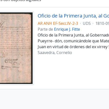
AR ANH EF-Secc.IV-2-3
·
UDS
·
1810-0
Parte de
Enrique J. Fitte
Oficio de la Primera Junta, al Goberna
Pueyrre- dón, comunicándole que Mate
Juan en virtud de órdenes del ex virrey 
Saavedra, Cornelio