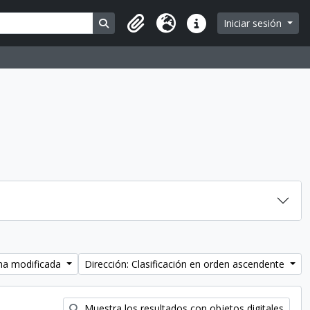
Search in browse page
Iniciar sesión
Portapapeles
Idioma
Enlaces rápidos
cha modificada
Dirección: Clasificación en orden ascendente
Muestra los resultados con objetos digitales