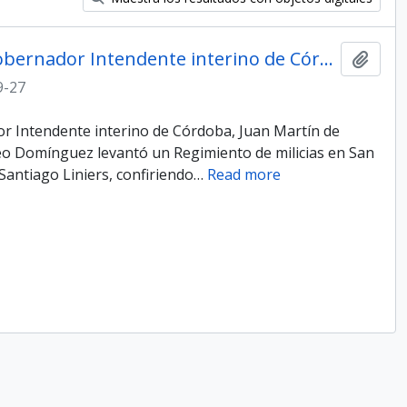
Oficio de la Primera Junta, al Gobernador Intendente interino de Córdoba, Juan Martín de Pueyrredón
Añadi
9-27
dor Intendente interino de Córdoba, Juan Martín de
o Domínguez levantó un Regimiento de milicias en San
Santiago Liniers, confiriendo
…
Read more