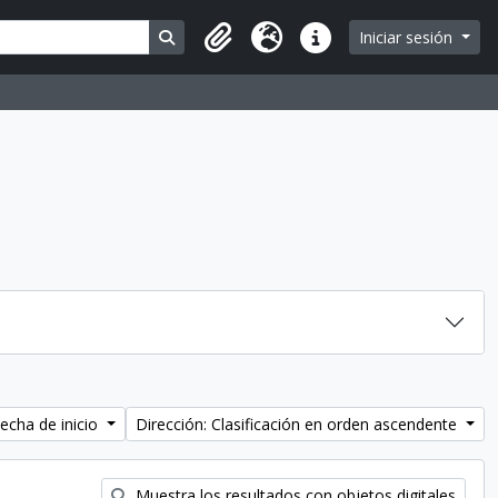
Search in browse page
Iniciar sesión
Portapapeles
Idioma
Enlaces rápidos
echa de inicio
Dirección: Clasificación en orden ascendente
Muestra los resultados con objetos digitales