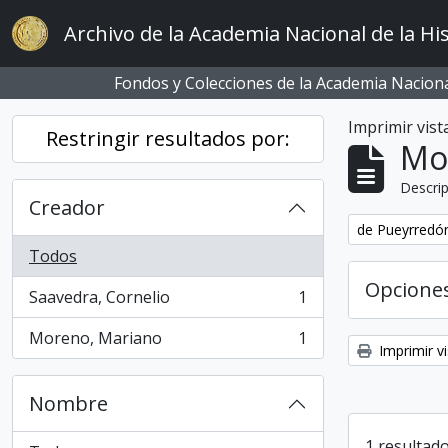
Skip to main content
Archivo de la Academia Nacional de la His
Fondos y Colecciones de la Academia Nacional
Imprimir vist
Restringir resultados por:
Mo
Descrip
Creador
Remove filter:
de Pueyrredón
Todos
Opcione
Saavedra, Cornelio
1
, 1 resultados
Moreno, Mariano
1
, 1 resultados
Imprimir vi
Nombre
1 resultado