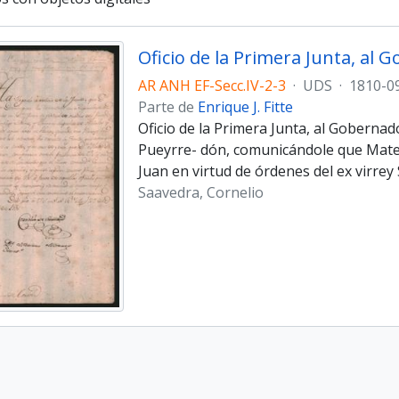
AR ANH EF-Secc.IV-2-3
·
UDS
·
1810-0
Parte de
Enrique J. Fitte
Oficio de la Primera Junta, al Goberna
Pueyrre- dón, comunicándole que Mate
Juan en virtud de órdenes del ex virrey 
Saavedra, Cornelio