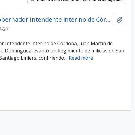
Oficio de la Primera Junta, al Gobernador Intendente interino de Córdoba, Juan Martín de Pueyrredón
Añadi
9-27
dor Intendente interino de Córdoba, Juan Martín de
o Domínguez levantó un Regimiento de milicias en San
Santiago Liniers, confiriendo
…
Read more