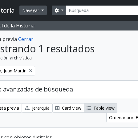
Búsqueda
toria
Search options
Navegar
 de la Historia
a previa
Cerrar
strando 1 resultados
ción archivística
, Juan Martín
s avanzadas de búsqueda
sta previa
Jerarquía
Card view
Table view
Ordenar por: F
s con objetos digitales