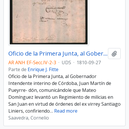
Oficio de la Primera Junta, al Gobernador Intendente interino de Córdoba, Juan Martín de Pueyrredón
Añadi
AR ANH EF-Secc.IV-2-3
·
UDS
·
1810-09-27
Parte de
Enrique J. Fitte
Oficio de la Primera Junta, al Gobernador
Intendente interino de Córdoba, Juan Martín de
Pueyrre- dón, comunicándole que Mateo
Domínguez levantó un Regimiento de milicias en
San Juan en virtud de órdenes del ex virrey Santiago
Liniers, confiriendo
…
Read more
Saavedra, Cornelio