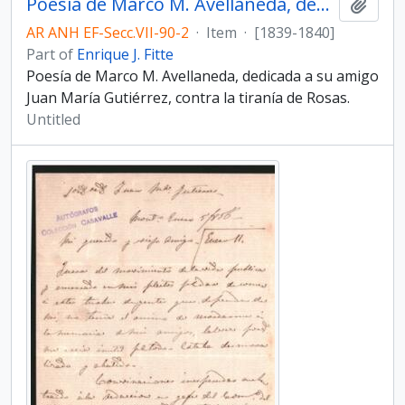
Poesía de Marco M. Avellaneda, dedicada a su amigo Juan María Gutiérrez, contra la tiranía de Rosas.
Add t
AR ANH EF-Secc.VII-90-2
·
Item
·
[1839-1840]
Part of
Enrique J. Fitte
Poesía de Marco M. Avellaneda, dedicada a su amigo
Juan María Gutiérrez, contra la tiranía de Rosas.
Untitled