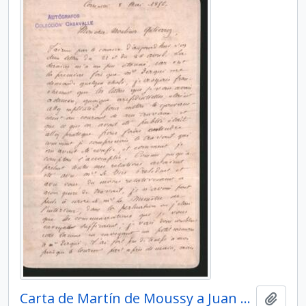
Carta de Martín de Moussy a Juan María Gutiérrez, comentando su sorpresa ante el pedido de Derqui
Add t