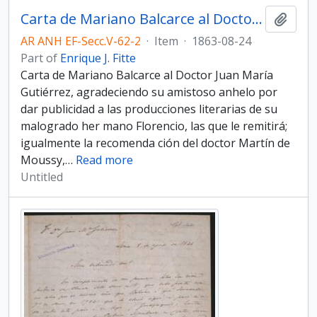
Carta de Mariano Balcarce al Doctor Juan María Gutiérrez
Add t
AR ANH EF-Secc.V-62-2
·
Item
·
1863-08-24
Part of
Enrique J. Fitte
Carta de Mariano Balcarce al Doctor Juan María
Gutiérrez, agradeciendo su amistoso anhelo por
dar publicidad a las producciones literarias de su
malogrado her­ mano Florencio, las que le remitirá;
igualmente la recomenda­ ción del doctor Martín de
Moussy,
…
Read more
Untitled