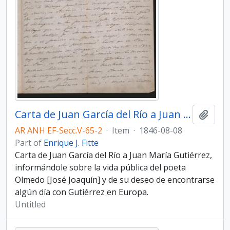
Carta de Juan García del Río a Juan María Gutiérrez, informándole sobre la vida pública del poeta Olmedo [José Joaquín]
Add t
AR ANH EF-Secc.V-65-2
·
Item
·
1846-08-08
Part of
Enrique J. Fitte
Carta de Juan García del Río a Juan María Gutiérrez,
informándole sobre la vida pública del poeta
Olmedo [José Joaquín] y de su deseo de encontrarse
algún día con Gutiérrez en Europa.
Untitled