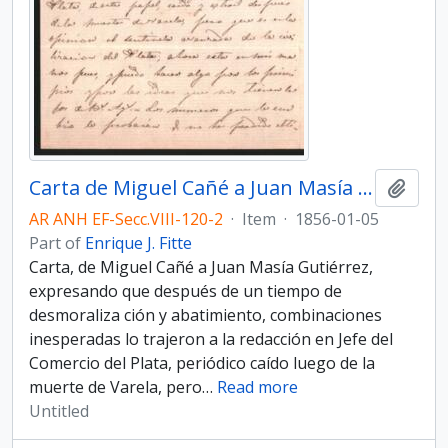
Carta de Miguel Cañé a Juan Masía Gu­tiérrez
Add t
AR ANH EF-Secc.VIII-120-2
·
Item
·
1856-01-05
Part of
Enrique J. Fitte
Carta, de Miguel Cañé a Juan Masía Gu­tiérrez,
expresando que después de un tiempo de
desmoraliza­ ción y abatimiento, combinaciones
inesperadas lo trajeron a la redacción en Jefe del
Comercio del Plata, periódico caído luego de la
muerte de Varela, pero
…
Read more
Untitled