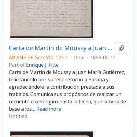
Carta de Martín de Moussy a Juan María Gutiérrez, felicitándolo por su feliz retorno a Pa­raná
Add t
AR ANH EF-Secc.VIII-123-1
·
Item
·
1858-06-11
Part of
Enrique J. Fitte
Carta de Martín de Moussy a Juan María Gutiérrez,
felicitándolo por su feliz retorno a Pa­raná y
agradeciéndole la contribución prestada a sus
trabajos. Comunica sus propósitos de realizar un
recuento cronológico hasta la fecha, que servirá de
base a los
…
Read more
Untitled