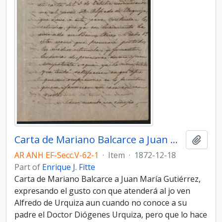
Carta de Mariano Balcarce a Juan María Gutiérrez,
Add t
AR ANH EF-Secc.V-62-1
·
Item
·
1872-12-18
Part of
Enrique J. Fitte
Carta de Mariano Balcarce a Juan María Gutiérrez,
expresando el gusto con que atenderá al jo­ ven
Alfredo de Urquiza aun cuando no conoce a su
padre el Doctor Diógenes Urquiza, pero que lo hace