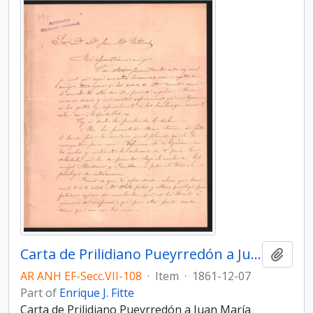
Carta de Prilidiano Pueyrredón a Juan María Gutiérrez,
Add t
AR ANH EF-Secc.VII-108
·
Item
·
1861-12-07
Part of
Enrique J. Fitte
Carta de Prilidiano Pueyrredón a Juan María