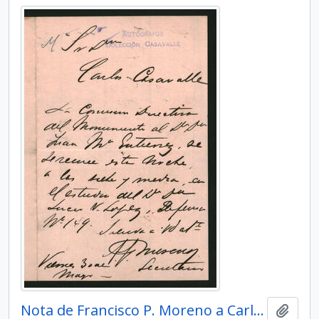
Nota de Francisco P. Moreno a Carlos Casavalle,
Add t