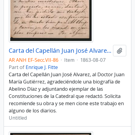
Carta del Capellán Juan José Alvarez, al Doctor Juan María Gutiérrez,
Add t
AR ANH EF-Secc.VII-86
·
Item
·
1863-08-07
Part of
Enrique J. Fitte
Carta del Capellán Juan José Alvarez, al Doctor Juan
María Gutiérrez, agradeciéndole una biografía de
Abelino Díaz y adjuntando ejemplar de las
Constituciones de la Catedral que redactó. Solicita
recomiende su obra y se men­ cione este trabajo en
alguno de los diarios.
Untitled