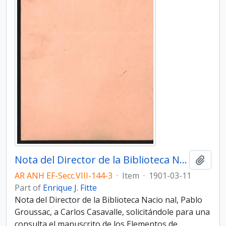
Nota del Director de la Biblioteca Nacio­nal, Pablo Groussac, a Carlos Casavalle
Add t
AR ANH EF-Secc.VIII-144-3
·
Item
·
1901-03-11
Part of
Enrique J. Fitte
Nota del Director de la Biblioteca Nacio­ nal, Pablo
Groussac, a Carlos Casavalle, solicitándole para una
consulta el manuscrito de los Elementos de