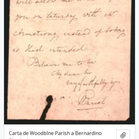
Carta de Woodblne Parish a Bernardino
Add t