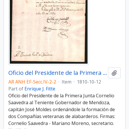
Oficio del Presidente de la Primera Junta Cornelio Saavedra al Teniente Gobernador de Mendoza, capitán José Moldes
Add t
AR ANH EF-Secc.IV-2-2
·
Item
·
1810-10-12
Part of
Enrique J. Fitte
Oficio del Presidente de la Primera Junta Cornelio
Saavedra al Teniente Gobernador de Mendoza,
capitán José Moldes ordenándole la formación de
dos Compañías veteranas de alabarderos. Firmas:
Cornelio Saavedra - Mariano Moreno, secretario.