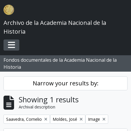
Skip to main content
Archivo de la Academia Nacional de la
Historia
Toggle navigation
Fondos documentales de la Academia Nacional de la
Historia
Narrow your results by:
Showing 1 results
Archival description
Remove filter:
Remove filter:
Remove filter:
Saavedra, Cornelio
Moldes, José
Image