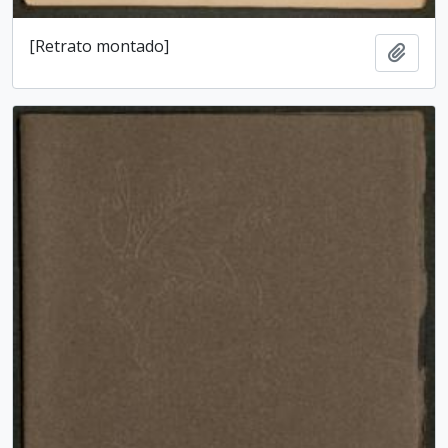
[Retrato montado]
Add t