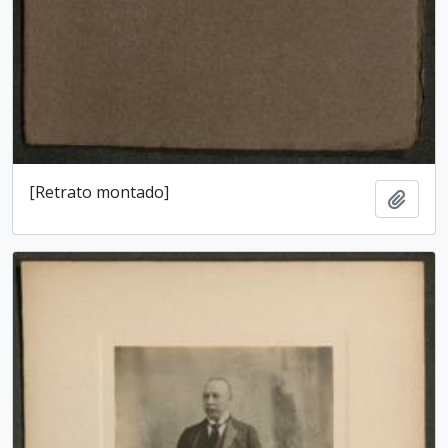
[Retrato montado]
Add t