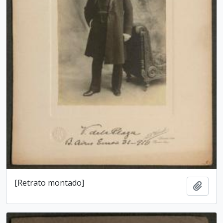
[Retrato montado]
Add t