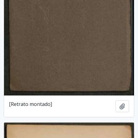
[Retrato montado]
Add t