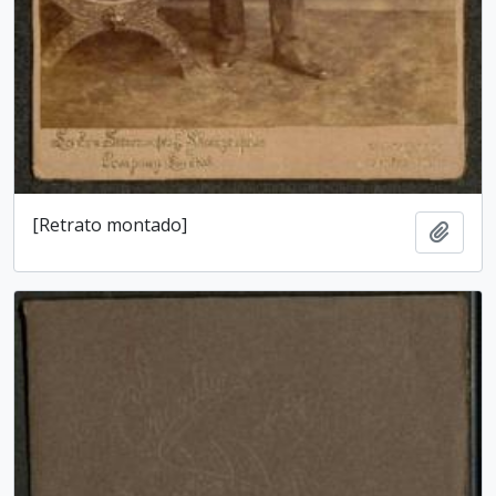
[Retrato montado]
Add t