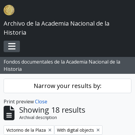
Skip to main content
Archivo de la Academia Nacional de la
Historia
Toggle navigation
Fondos documentales de la Academia Nacional de la
Historia
Narrow your results by:
Print preview
Close
Showing 18 results
Archival description
Remove filter:
Remove filter:
Victorino de la Plaza
With digital objects