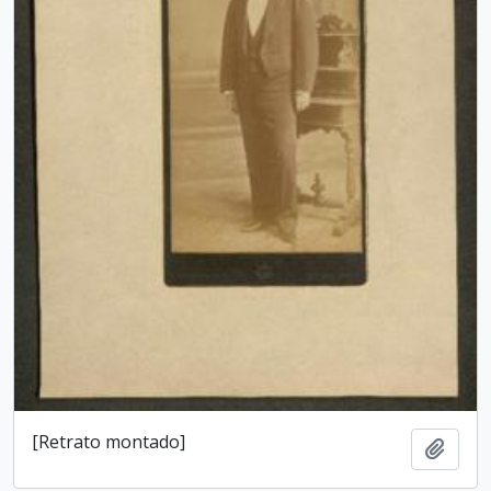
[Retrato montado]
Add t