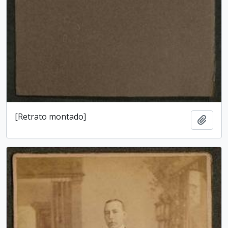
[Retrato montado]
Add t