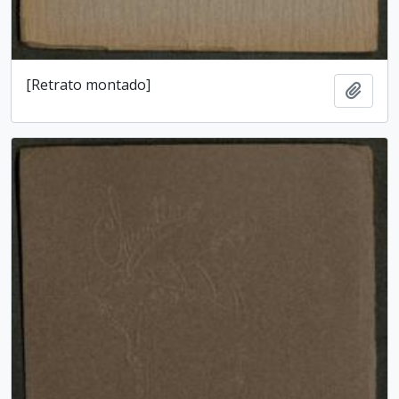
[Retrato montado]
Add t