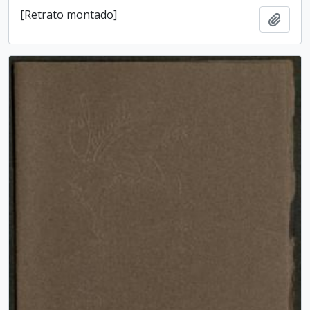
[Retrato montado]
Add t