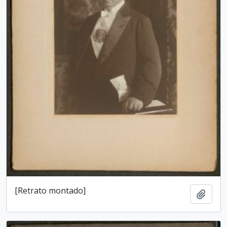
[Retrato montado]
Add t