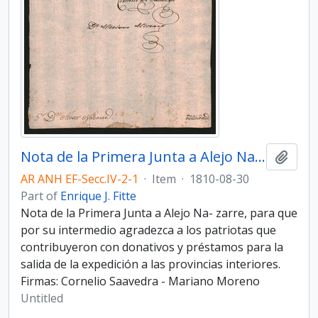
Nota de la Primera Junta a Alejo Nazarre
Add t
AR ANH EF-Secc.IV-2-1
·
Item
·
1810-08-30
Part of
Enrique J. Fitte
Nota de la Primera Junta a Alejo Na- zarre, para que
por su intermedio agradezca a los patriotas que
contribuyeron con donativos y préstamos para la
salida de la expedición a las provincias interiores.
Firmas: Cornelio Saavedra - Mariano Moreno
Untitled