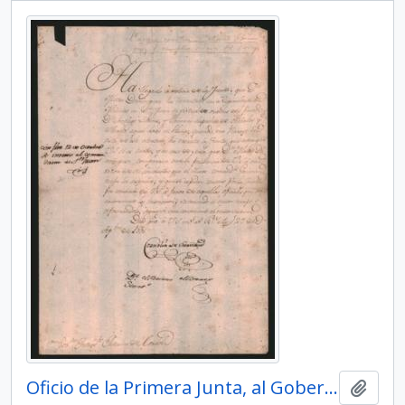
Oficio de la Primera Junta, al Gobernador Intendente interino de Córdoba, Juan Martín de Pueyrredón
Add t