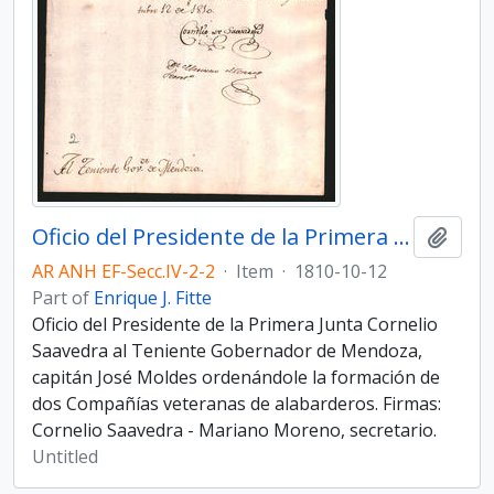
Oficio del Presidente de la Primera Junta Cornelio Saavedra al Teniente Gobernador de Mendoza, capitán José Moldes
Add t
AR ANH EF-Secc.IV-2-2
·
Item
·
1810-10-12
Part of
Enrique J. Fitte
Oficio del Presidente de la Primera Junta Cornelio
Saavedra al Teniente Gobernador de Mendoza,
capitán José Moldes ordenándole la formación de
dos Compañías veteranas de alabarderos. Firmas:
Cornelio Saavedra - Mariano Moreno, secretario.
Untitled