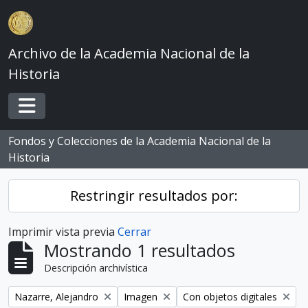
Skip to main content
Archivo de la Academia Nacional de la
Historia
Toggle navigation
Fondos y Colecciones de la Academia Nacional de la
Historia
Restringir resultados por:
Imprimir vista previa
Cerrar
Mostrando 1 resultados
Descripción archivística
Remove filter:
Remove filter:
Remove filter:
Nazarre, Alejandro
Imagen
Con objetos digitales