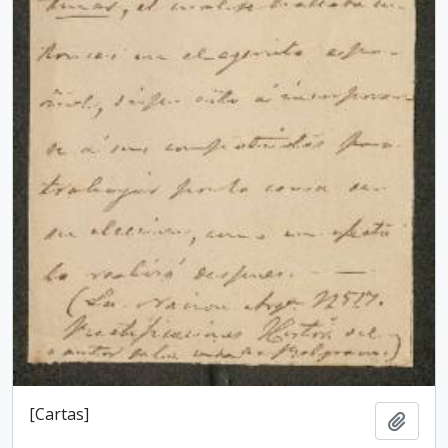
[Cartas]
Añadi