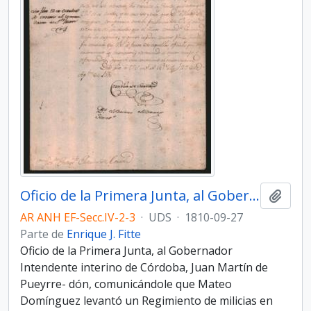
Oficio de la Primera Junta, al Gobernador Intendente interino de Córdoba, Juan Martín de Pueyrredón
Añadi
AR ANH EF-Secc.IV-2-3
·
UDS
·
1810-09-27
Parte de
Enrique J. Fitte
Oficio de la Primera Junta, al Gobernador
Intendente interino de Córdoba, Juan Martín de
Pueyrre- dón, comunicándole que Mateo
Domínguez levantó un Regimiento de milicias en