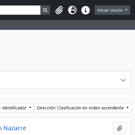
Search in browse page
Iniciar sesión
Portapapeles
Idioma
Enlaces rápidos
: Identificador
Dirección: Clasificación en orden ascendente
jo Nazarre
Añadi