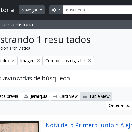
Búsqueda
toria
Search options
Navegar
 de la Historia
strando 1 resultados
ción archivística
Remove filter:
Remove filter:
andro
Imagen
Con objetos digitales
s avanzadas de búsqueda
sta previa
Jerarquía
Card view
Table view
Ordenar por
Nota de la Primera Junta a Ale