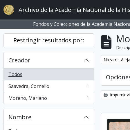
Skip to main content
Archivo de la Academia Nacional de la His
Fondos y Colecciones de la Academia Nacional
Mo
Restringir resultados por:
Descrip
Creador
Remove filter:
Nazarre, Alej
Todos
Opcione
Saavedra, Cornelio
1
, 1 resultados
Imprimir vi
Moreno, Mariano
1
, 1 resultados
Nombre