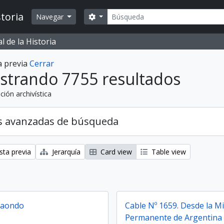
Búsqueda
toria
Search options
Navegar
 de la Historia
a previa
Cerrar
strando 7755 resultados
ción archivística
s avanzadas de búsqueda
sta previa
Jerarquía
Card view
Table view
daondo
Cable Nº 1659. Desde la M
Permanente de Argentina 