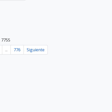
e 7755
...
776
Siguiente