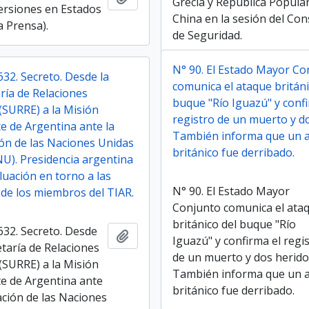
Grecia y República Popula
ersiones en Estados
China en la sesión del Con
a Prensa).
de Seguridad.
N° 90. El Estado Mayor Co
32. Secreto. Desde la
comunica el ataque británi
ría de Relaciones
buque "Río Iguazú" y confi
(SURRE) a la Misión
registro de un muerto y d
 de Argentina ante la
También informa que un 
ón de las Naciones Unidas
británico fue derribado.
). Presidencia argentina
aluación en torno a las
N° 90. El Estado Mayor
 de los miembros del TIAR.
Conjunto comunica el ata
británico del buque "Río
632. Secreto. Desde
Añadir al portapapeles
Iguazú" y confirma el regi
etaría de Relaciones
de un muerto y dos herido
(SURRE) a la Misión
También informa que un 
 de Argentina ante
británico fue derribado.
ación de las Naciones