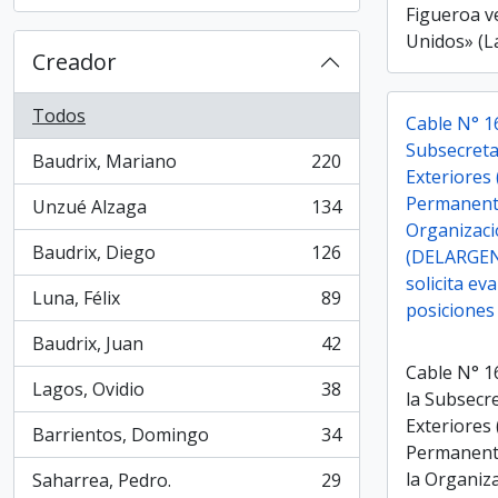
, 31 resultados
Figueroa v
Unidos» (L
Creador
Todos
Cable N° 16
Subsecreta
Baudrix, Mariano
220
, 220 resultados
Exteriores 
Permanente
Unzué Alzaga
134
, 134 resultados
Organizaci
Baudrix, Diego
126
(DELARGENU
, 126 resultados
solicita ev
Luna, Félix
89
, 89 resultados
posiciones
Baudrix, Juan
42
, 42 resultados
Cable N° 1
Lagos, Ovidio
38
la Subsecr
, 38 resultados
Exteriores 
Barrientos, Domingo
34
, 34 resultados
Permanente
la Organiz
Saharrea, Pedro.
29
, 29 resultados