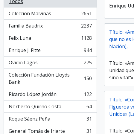
Todos
Enrique U
Colección Malvinas
2651
, 2651 resultados
Familia Baudrix
2237
, 2237 resultados
Título: «A
Felix Luna
1128
que no es i
, 1128 resultados
Nación),
Enrique J. Fitte
944
, 944 resultados
Ovidio Lagos
275
Título: «Am
, 275 resultados
unidad que
Colección Fundación Lloyds
sino vital"
150
, 150 resultados
Bank
Ricardo López Jordán
122
, 122 resultados
Título: «C
Norberto Quirno Costa
64
Figueroa v
, 64 resultados
Unidos» (L
Roque Sáenz Peña
31
, 31 resultados
Título: «C
General Tomás de Iriarte
31