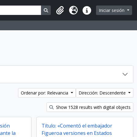
Search in browse page
Iniciar sesión
Portapapeles
Idioma
Enlaces rápidos
Ordenar por: Relevancia
Dirección: Descendente
Show 1528 results with digital objects
isión
Título: «Comentó el embajador
ante la
Figueroa versiones en Estados