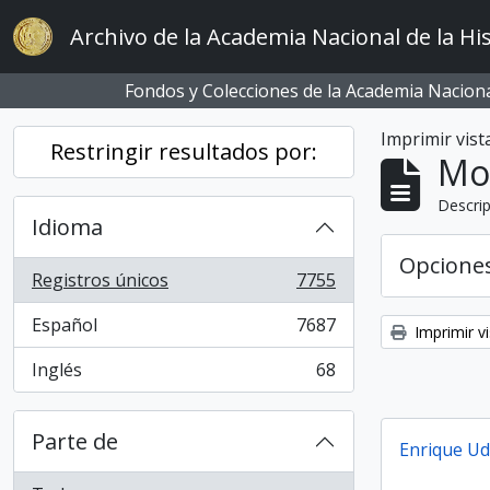
Skip to main content
Archivo de la Academia Nacional de la His
Fondos y Colecciones de la Academia Nacional
Imprimir vist
Restringir resultados por:
Mo
Descrip
Idioma
Opcione
Registros únicos
7755
, 7755 resultados
Español
7687
Imprimir vi
, 7687 resultados
Inglés
68
, 68 resultados
Parte de
Enrique U