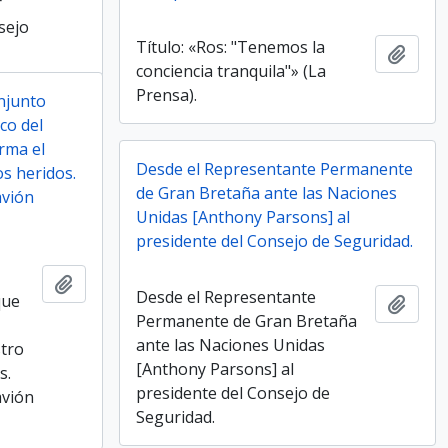
r
sejo
Título: «Ros: "Tenemos la
Añadi
conciencia tranquila"» (La
Prensa).
njunto
co del
rma el
Desde el Representante Permanente
os heridos.
de Gran Bretaña ante las Naciones
avión
Unidas [Anthony Parsons] al
presidente del Consejo de Seguridad.
Añadir al portapapeles
Desde el Representante
que
Añadi
Permanente de Gran Bretaña
ante las Naciones Unidas
stro
[Anthony Parsons] al
s.
presidente del Consejo de
avión
Seguridad.