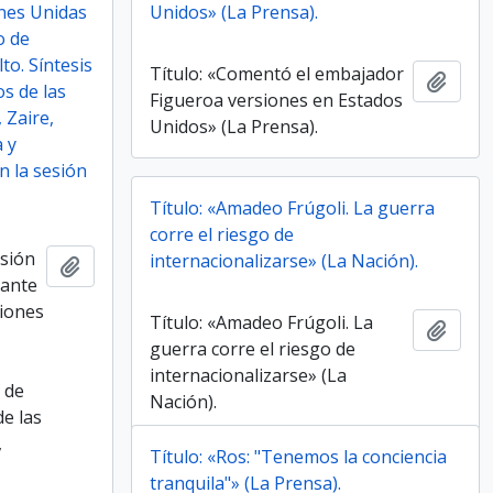
ones Unidas
Unidos» (La Prensa).
o de
to. Síntesis
Título: «Comentó el embajador
Añadi
os de las
Figueroa versiones en Estados
 Zaire,
Unidos» (La Prensa).
a y
n la sesión
Título: «Amadeo Frúgoli. La guerra
corre el riesgo de
isión
internacionalizarse» (La Nación).
Añadir al portapapeles
 ante
ciones
Título: «Amadeo Frúgoli. La
Añadi
guerra corre el riesgo de
internacionalizarse» (La
s de
Nación).
de las
,
Título: «Ros: "Tenemos la conciencia
tranquila"» (La Prensa).