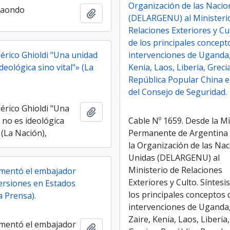
Organización de las Naci
daondo
Añadir al portapapeles
(DELARGENU) al Ministeri
Relaciones Exteriores y Cul
de los principales concept
mérico Ghioldi "Una unidad
intervenciones de Uganda,
deológica sino vital"» (La
Kenia, Laos, Liberia, Greci
República Popular China e
del Consejo de Seguridad.
érico Ghioldi "Una
Añadir al portapapeles
 no es ideológica
Cable Nº 1659. Desde la M
» (La Nación),
Permanente de Argentina
la Organización de las Na
Unidas (DELARGENU) al
Ministerio de Relaciones
omentó el embajador
Exteriores y Culto. Síntesi
ersiones en Estados
los principales conceptos 
a Prensa).
intervenciones de Uganda
Zaire, Kenia, Laos, Liberia,
omentó el embajador
Añadir al portapapeles