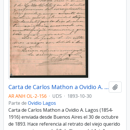
Carta de Carlos Mathon a Ovidio A. Lagos enviada desde Buenos Aires el 30 de octubre de 1893
Añadi
AR ANH OL-2-156
·
UDS
·
1893-10-30
Parte de
Ovidio Lagos
Carta de Carlos Mathon a Ovidio A. Lagos (1854-
1916) enviada desde Buenos Aires el 30 de octubre
de 1893. Hace referencia al retrato del viejo querido