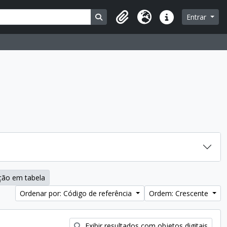
Busque na página de navegação
Entrar
Área de Transferência
Idioma
Atalhos
ção em tabela
Ordenar por: Código de referência
Ordem: Crescente
Exibir resultados com objetos digitais