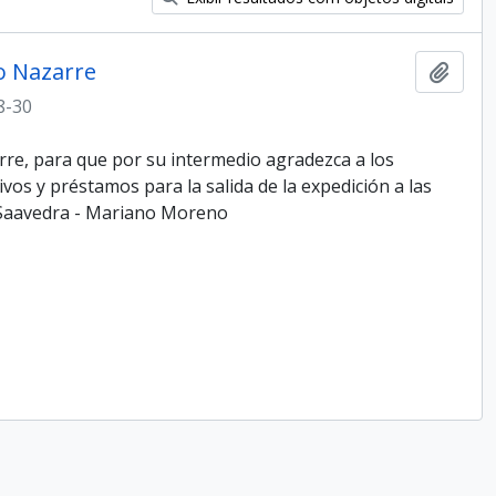
jo Nazarre
Adici
8-30
arre, para que por su intermedio agradezca a los
os y préstamos para la salida de la expedición a las
o Saavedra - Mariano Moreno