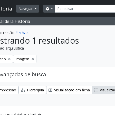
Buscar
toria
Opções de busca
Navegar
l de la Historia
mpressão
Fechar
strando 1 resultados
ão arquivística
:
Remover filtro:
iano
Imagem
avançadas de busca
 impressão
Hierarquia
Visualização em ficha
Visualiza
s com objetos digitais