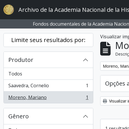
Skip to main content
Archivo de la Academia Nacional de la His
Fondos documentales de la Academia Naciona
Visualizar i
Limite seus resultados por:
Mo
Descriç
Produtor
Remover filtro
Moreno, Mar
Todos
Opções 
Saavedra, Cornelio
1
, 1 resultados
Moreno, Mariano
1
, 1 resultados
Visualizar
Gênero
1 resultado