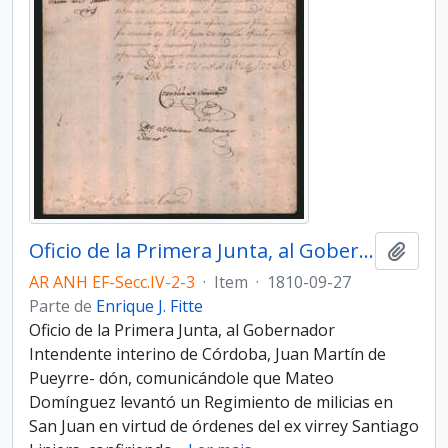
Oficio de la Primera Junta, al Gobernador Intendente interino de Córdoba, Juan Martín de Pueyrredón
Adici
AR ANH EF-Secc.IV-2-3
·
Item
·
1810-09-27
Parte de
Enrique J. Fitte
Oficio de la Primera Junta, al Gobernador
Intendente interino de Córdoba, Juan Martín de
Pueyrre- dón, comunicándole que Mateo
Domínguez levantó un Regimiento de milicias en
San Juan en virtud de órdenes del ex virrey Santiago