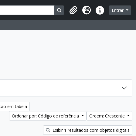
Busque na página de navegação
Entrar
Área de Transferência
Idioma
Atalhos
ção em tabela
Ordenar por: Código de referência
Ordem: Crescente
Exibir 1 resultados com objetos digitais