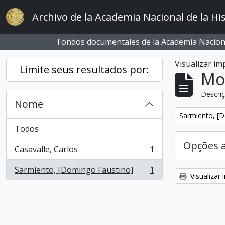
Skip to main content
Archivo de la Academia Nacional de la His
Fondos documentales de la Academia Naciona
Visualizar i
Limite seus resultados por:
Mo
Descriç
Nome
Remover filtro
Sarmiento, [
Todos
Opções 
Casavalle, Carlos
1
, 1 resultados
Sarmiento, [Domingo Faustino]
1
, 1 resultados
Visualizar