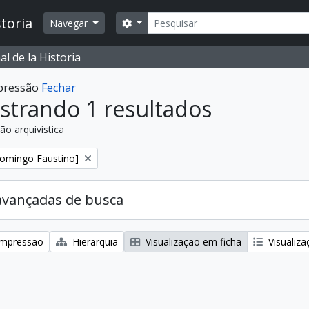
Buscar
toria
Opções de busca
Navegar
l de la Historia
mpressão
Fechar
strando 1 resultados
ão arquivística
:
Domingo Faustino]
avançadas de busca
 impressão
Hierarquia
Visualização em ficha
Visualiza