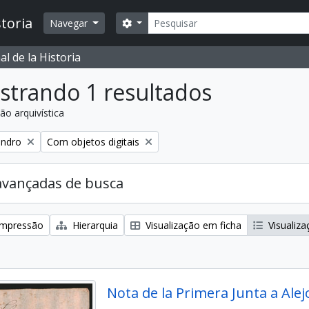
Buscar
toria
Opções de busca
Navegar
l de la Historia
strando 1 resultados
ão arquivística
:
Remover filtro:
andro
Com objetos digitais
avançadas de busca
 impressão
Hierarquia
Visualização em ficha
Visualiza
Nota de la Primera Junta a Ale