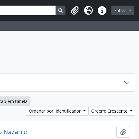
Busque na página de navegação
Entrar
Área de Transferência
Idioma
Atalhos
ção em tabela
Ordenar por: Identificador
Ordem: Crescente
jo Nazarre
Adici