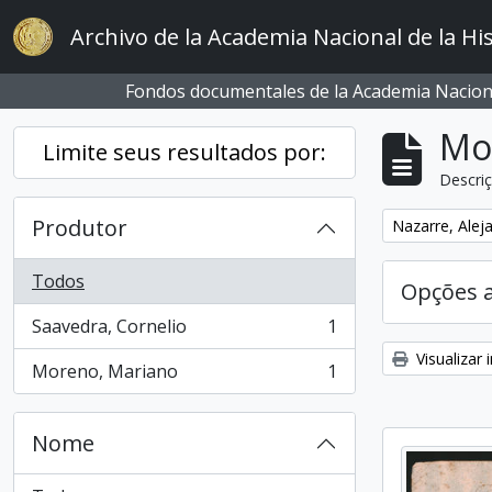
Skip to main content
Archivo de la Academia Nacional de la His
Fondos documentales de la Academia Naciona
Mo
Limite seus resultados por:
Descriç
Produtor
Remover filtro
Nazarre, Alej
Todos
Opções 
Saavedra, Cornelio
1
, 1 resultados
Visualizar
Moreno, Mariano
1
, 1 resultados
Nome