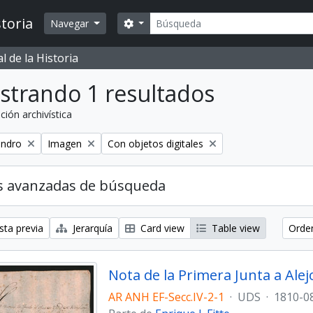
Búsqueda
toria
Search options
Navegar
 de la Historia
strando 1 resultados
ción archivística
Remove filter:
Remove filter:
andro
Imagen
Con objetos digitales
s avanzadas de búsqueda
sta previa
Jerarquía
Card view
Table view
Orden
Nota de la Primera Junta a Ale
AR ANH EF-Secc.IV-2-1
·
UDS
·
1810-0