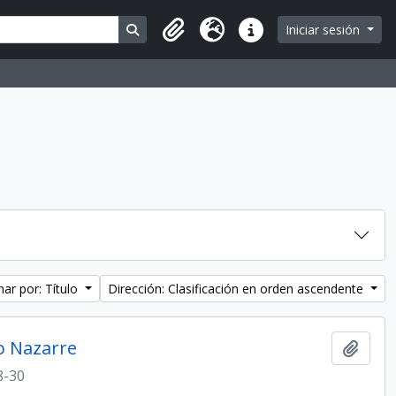
Search in browse page
Iniciar sesión
Portapapeles
Idioma
Enlaces rápidos
ar por: Título
Dirección: Clasificación en orden ascendente
jo Nazarre
Añadi
8-30