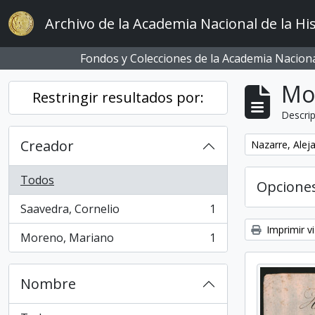
Skip to main content
Archivo de la Academia Nacional de la His
Fondos y Colecciones de la Academia Nacional
Mo
Restringir resultados por:
Descrip
Creador
Remove filter:
Nazarre, Alej
Todos
Opcione
Saavedra, Cornelio
1
, 1 resultados
Imprimir vi
Moreno, Mariano
1
, 1 resultados
Nombre