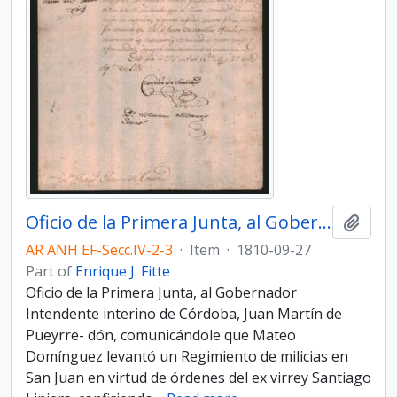
Oficio de la Primera Junta, al Gobernador Intendente interino de Córdoba, Juan Martín de Pueyrredón
Add t
AR ANH EF-Secc.IV-2-3
·
Item
·
1810-09-27
Part of
Enrique J. Fitte
Oficio de la Primera Junta, al Gobernador
Intendente interino de Córdoba, Juan Martín de
Pueyrre- dón, comunicándole que Mateo
Domínguez levantó un Regimiento de milicias en
San Juan en virtud de órdenes del ex virrey Santiago