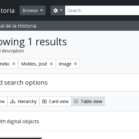
Search
toria
Search options
Browse
l de la Historia
wing 1 results
l description
Remove filter:
Remove filter:
nelio
Moldes, José
Image
 search options
iew
Hierarchy
Card view
Table view
ith digital objects