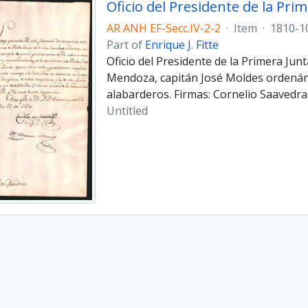
AR ANH EF-Secc.IV-2-2
·
Item
·
1810-1
Part of
Enrique J. Fitte
Oficio del Presidente de la Primera Ju
Mendoza, capitán José Moldes ordenán
alabarderos. Firmas: Cornelio Saavedra
Untitled