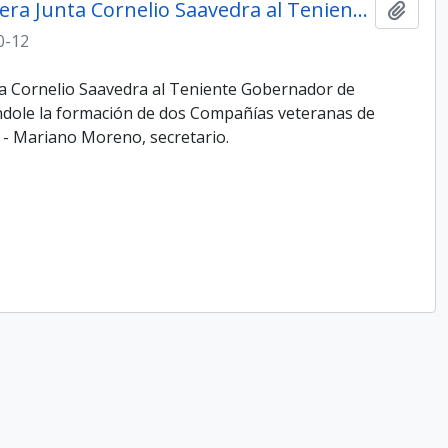
Oficio del Presidente de la Primera Junta Cornelio Saavedra al Teniente Gobernador de Mendoza, capitán José Moldes
Add t
0-12
nta Cornelio Saavedra al Teniente Gobernador de
dole la formación de dos Compañías veteranas de
 - Mariano Moreno, secretario.