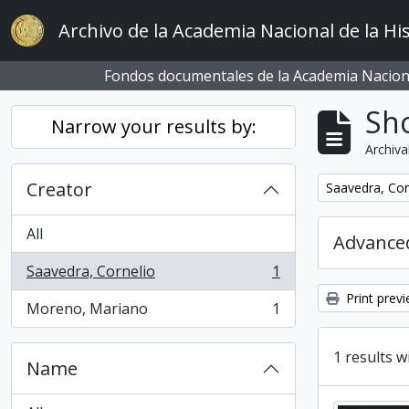
Skip to main content
Archivo de la Academia Nacional de la His
Fondos documentales de la Academia Naciona
Sho
Narrow your results by:
Archiva
Creator
Remove filter:
Saavedra, Cor
All
Advanced
Saavedra, Cornelio
1
, 1 results
Print prev
Moreno, Mariano
1
, 1 results
1 results w
Name