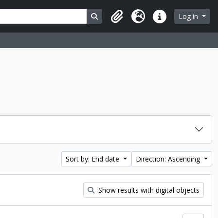
Search in browse page
Log in
Clipboard
Language
Quick links
Sort by: End date
Direction: Ascending
Show results with digital objects