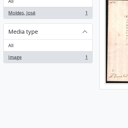
All
Moldes, José
1
, 1 results
Media type
All
Image
1
, 1 results