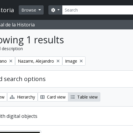
Search
toria
Search options
Browse
l de la Historia
wing 1 results
l description
Remove filter:
Remove filter:
iano
Nazarre, Alejandro
Image
 search options
iew
Hierarchy
Card view
Table view
ith digital objects