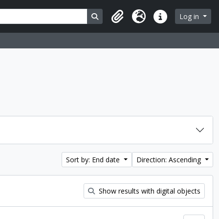
Search in browse page
Log in
Clipboard
Language
Quick links
Sort by: End date
Direction: Ascending
Show results with digital objects