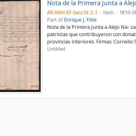
Nota de la Primera Junta a Ale
AR ANH EF-Secc.IV-2-1
·
Item
·
1810-0
Part of
Enrique J. Fitte
Nota de la Primera Junta a Alejo Na- z
patriotas que contribuyeron con donativ
provincias interiores. Firmas: Corneli
Untitled