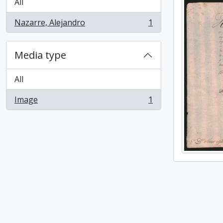
All
Nazarre, Alejandro
1
, 1 results
Media type
All
Image
1
, 1 results