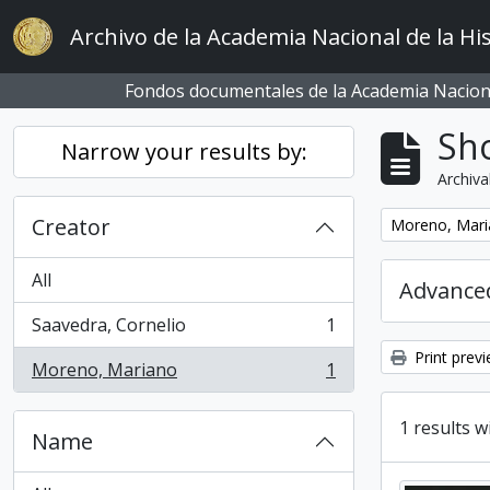
Skip to main content
Archivo de la Academia Nacional de la His
Fondos documentales de la Academia Naciona
Sho
Narrow your results by:
Archiva
Creator
Remove filter:
Moreno, Mar
All
Advanced
Saavedra, Cornelio
1
, 1 results
Print prev
Moreno, Mariano
1
, 1 results
1 results w
Name