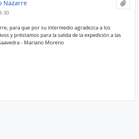
jo Nazarre
Add t
8-30
arre, para que por su intermedio agradezca a los
os y préstamos para la salida de la expedición a las
o Saavedra - Mariano Moreno