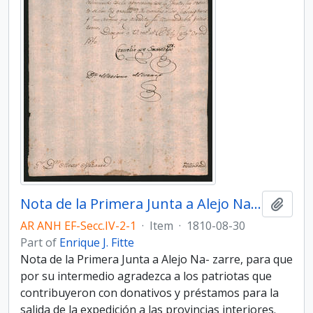
Nota de la Primera Junta a Alejo Nazarre
Add t
AR ANH EF-Secc.IV-2-1
·
Item
·
1810-08-30
Part of
Enrique J. Fitte
Nota de la Primera Junta a Alejo Na- zarre, para que
por su intermedio agradezca a los patriotas que
contribuyeron con donativos y préstamos para la
salida de la expedición a las provincias interiores.