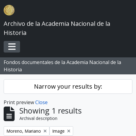
Skip to main content
Archivo de la Academia Nacional de la
Historia
Toggle navigation
Fondos documentales de la Academia Nacional de la
Historia
Narrow your results by:
Print preview
Close
Showing 1 results
Archival description
Remove filter:
Remove filter:
Moreno, Mariano
Image