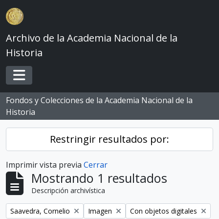
Skip to main content
Archivo de la Academia Nacional de la
Historia
Toggle navigation
Fondos y Colecciones de la Academia Nacional de la
Historia
Restringir resultados por:
Imprimir vista previa
Cerrar
Mostrando 1 resultados
Descripción archivística
Remove filter:
Remove filter:
Remove filter:
Saavedra, Cornelio
Imagen
Con objetos digitales