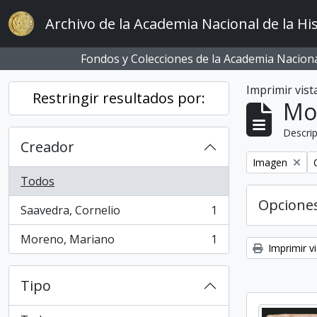
Skip to main content
Archivo de la Academia Nacional de la His
Fondos y Colecciones de la Academia Nacional
Imprimir vist
Restringir resultados por:
Mo
Descrip
Creador
Remove filter:
Imagen
Todos
Opcione
Saavedra, Cornelio
1
, 1 resultados
Moreno, Mariano
1
, 1 resultados
Imprimir vi
Tipo