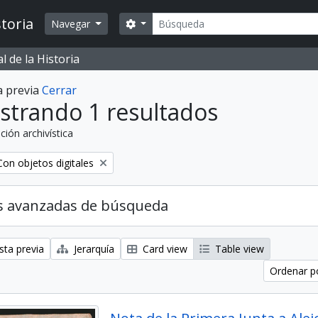
Búsqueda
toria
Search options
Navegar
 de la Historia
a previa
Cerrar
strando 1 resultados
ción archivística
Remove filter:
Con objetos digitales
s avanzadas de búsqueda
sta previa
Jerarquía
Card view
Table view
Ordenar po