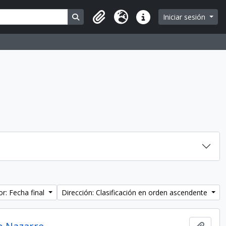
Search in browse page
Iniciar sesión
Portapapeles
Idioma
Enlaces rápidos
r: Fecha final
Dirección: Clasificación en orden ascendente