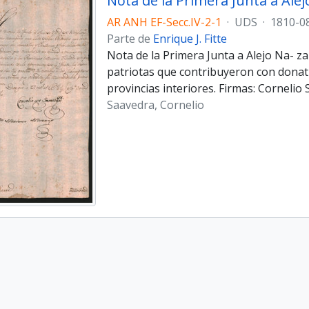
Nota de la Primera Junta a Ale
AR ANH EF-Secc.IV-2-1
·
UDS
·
1810-0
Parte de
Enrique J. Fitte
Nota de la Primera Junta a Alejo Na- z
patriotas que contribuyeron con donativ
provincias interiores. Firmas: Corneli
Saavedra, Cornelio