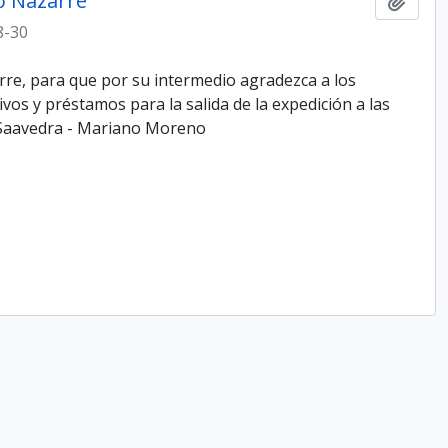
jo Nazarre
Añadi
8-30
arre, para que por su intermedio agradezca a los
os y préstamos para la salida de la expedición a las
o Saavedra - Mariano Moreno