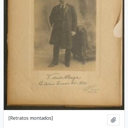
[Retratos montados]
Add t