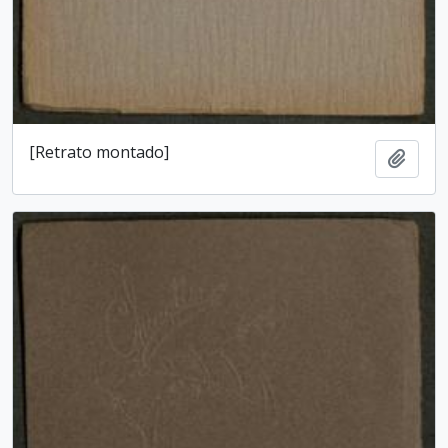
[Retrato montado]
Add t