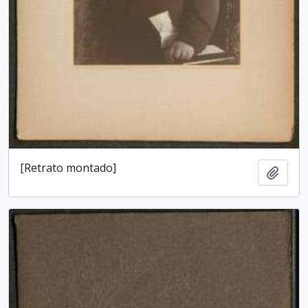
[Retrato montado]
Add t