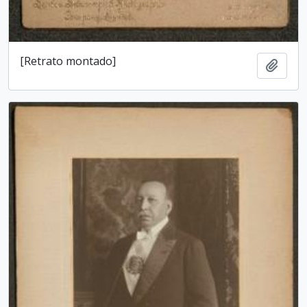
[Retrato montado]
Add t