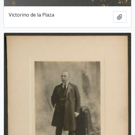
Victorino de la Plaza
Add t