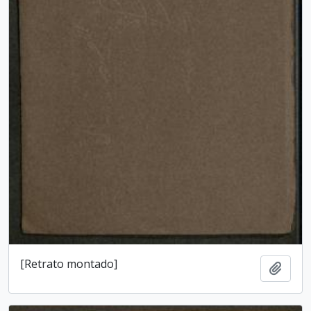
[Retrato montado]
Add t