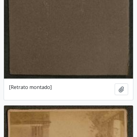
[Retrato montado]
Add t