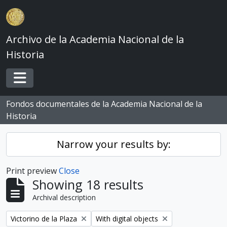
Skip to main content
Archivo de la Academia Nacional de la
Historia
Toggle navigation
Fondos documentales de la Academia Nacional de la
Historia
Narrow your results by:
Print preview
Close
Showing 18 results
Archival description
Remove filter:
Remove filter:
Victorino de la Plaza
With digital objects