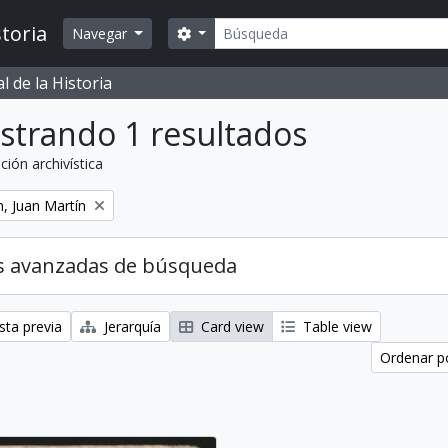
Búsqueda
toria
Search options
Navegar
 de la Historia
strando 1 resultados
ción archivística
, Juan Martín
s avanzadas de búsqueda
sta previa
Jerarquía
Card view
Table view
Ordenar po