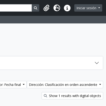
Search in browse page
Iniciar sesión
Portapapeles
Idioma
Enlaces rápidos
r: Fecha final
Dirección: Clasificación en orden ascendente
Show 1 results with digital objects