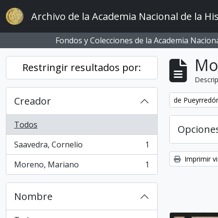
Skip to main content
Archivo de la Academia Nacional de la His
Fondos y Colecciones de la Academia Nacional
Mo
Restringir resultados por:
Descrip
Creador
Remove filter:
de Pueyrredón
Todos
Opcione
Saavedra, Cornelio
1
, 1 resultados
Imprimir vi
Moreno, Mariano
1
, 1 resultados
Nombre