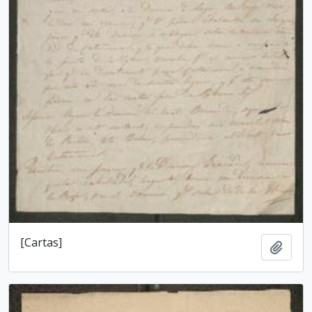
[Cartas]
Añadi