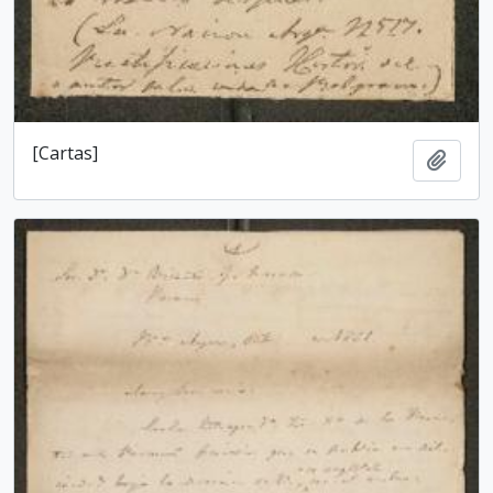
[Cartas]
Añadi