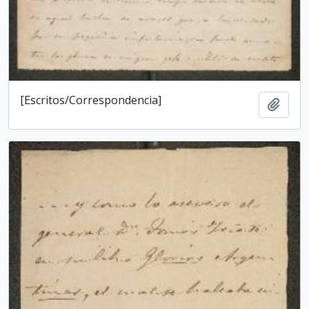
[Escritos/Correspondencia]
Adici