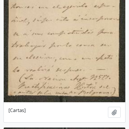
[Cartas]
Adici