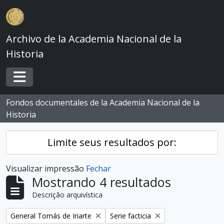
Skip to main content
Archivo de la Academia Nacional de la
Historia
Toggle navigation
Fondos documentales de la Academia Nacional de la
Historia
Limite seus resultados por:
Visualizar impressão
Fechar
Mostrando 4 resultados
Descrição arquivística
Remover filtro:
Remover filtro:
General Tomás de Iriarte
Serie facticia