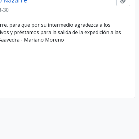
jo Nazarre
Añadi
8-30
arre, para que por su intermedio agradezca a los
os y préstamos para la salida de la expedición a las
o Saavedra - Mariano Moreno