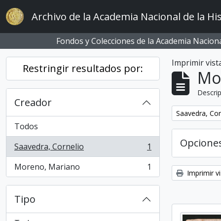
Skip to main content
Archivo de la Academia Nacional de la His
Fondos y Colecciones de la Academia Nacional
Imprimir vist
Restringir resultados por:
Mo
Descrip
Creador
Remove filter:
Saavedra, Cor
Todos
Opcione
Saavedra, Cornelio
1
, 1 resultados
Moreno, Mariano
1
, 1 resultados
Imprimir vi
Tipo