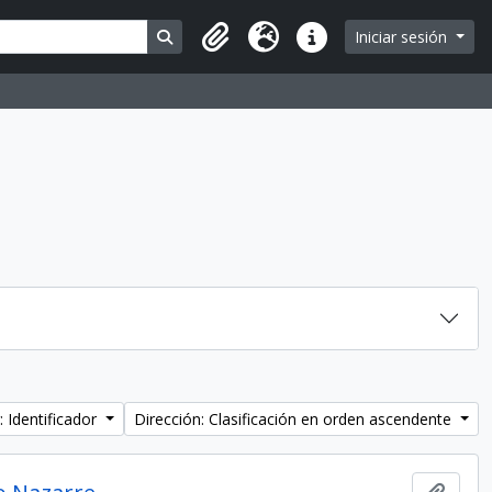
Search in browse page
Iniciar sesión
Portapapeles
Idioma
Enlaces rápidos
: Identificador
Dirección: Clasificación en orden ascendente