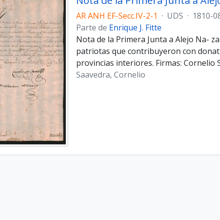
Nota de la Primera Junta a Ale
AR ANH EF-Secc.IV-2-1
·
UDS
·
1810-0
Parte de
Enrique J. Fitte
Nota de la Primera Junta a Alejo Na- z
patriotas que contribuyeron con donativ
provincias interiores. Firmas: Corneli
Saavedra, Cornelio