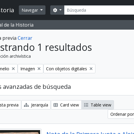
Búsqueda
toria
Search options
Navegar
 de la Historia
a previa
Cerrar
strando 1 resultados
ción archivística
Remove filter:
Remove filter:
nelio
Imagen
Con objetos digitales
s avanzadas de búsqueda
sta previa
Jerarquía
Card view
Table view
Ordenar por