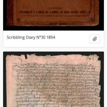
Scribbling Diary N°30 1894
Add t