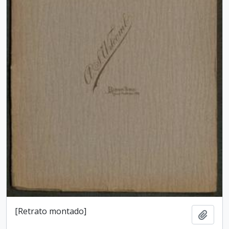
[Retrato montado]
Add t