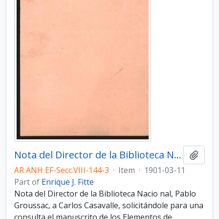
Nota del Director de la Biblioteca Nacio­nal, Pablo Groussac, a Carlos Casavalle
Add t
AR ANH EF-Secc.VIII-144-3
·
Item
·
1901-03-11
Part of
Enrique J. Fitte
Nota del Director de la Biblioteca Nacio­ nal, Pablo
Groussac, a Carlos Casavalle, solicitándole para una
consulta el manuscrito de los Elementos de